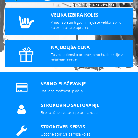
Oglejte si aktualne kataloge!
VELIKA IZBIRA KOLES
V naši spletni trgovini najdete veliko izbiro
koles in ostale opreme!
NAJBOLJŠA CENA
Za vas tedensko pripravljamo hude akcije z
odličnimi cenami!
VARNO PLAČEVANJE
Različne možnosti plačila
STROKOVNO SVETOVANJE
Brezplačno svetovanje pri nakupu
STROKOVEN SERVIS
Ugodne storitve servisa koles