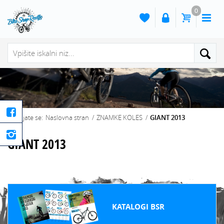
0
Naslovna stran
/
ZNAMKE KOLES
/
GIANT 2013
GIANT 2013
KATALOGI BSR