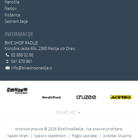
Naročila
Naslov
Košarica
Seznam želja
INFORMACIJE
BIKE SHOP RADLJE
Koroška cesta 65c, 2360 Radlje ob Dravi
02 888 02 88
041 670 961
info@bikeshopradlje.si
POKAŽI VEČ
Avtorske pravice © 2026 BikeShopRadlje. Vse pravice pridržane.
Kazalo strani
|
Izjava o zasebnosti
|
Pogoji uporabe
|
Izvedba:
Skupina